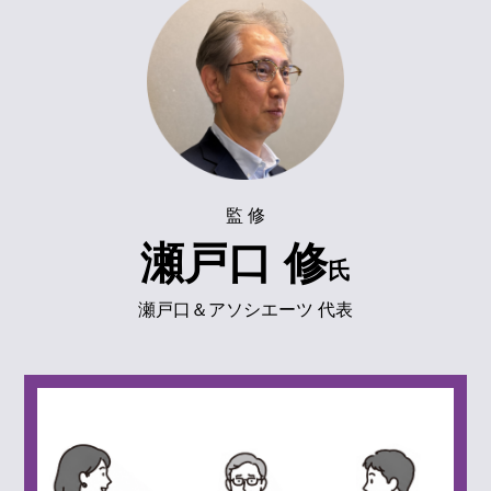
監 修
瀬戸口 修
氏
瀬戸口＆アソシエーツ 代表