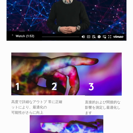
高度で詳細なアウトプ
常に正確
直接的および間接的な
ットにより、最適化の
影響を測定し最適化し
可能性がさらに向上
ます