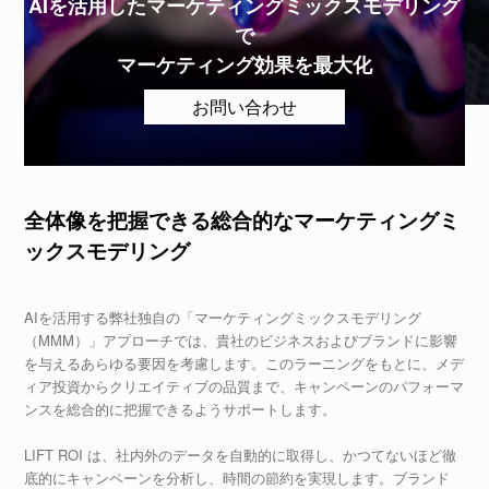
AIを活用した
マーケティングミックスモデリング
で
マーケティング効果を最大化
お問い合わせ
全体像を把握できる総合的なマーケティングミ
ックスモデリング
AIを活用する弊社独自の「マーケティングミックスモデリング
（MMM）」アプローチでは、貴社のビジネスおよびブランドに影響
を与えるあらゆる要因を考慮します。このラーニングをもとに、メデ
ィア投資からクリエイティブの品質まで、キャンペーンのパフォーマ
ンスを総合的に把握できるようサポートします。
LIFT ROI は、社内外のデータを自動的に取得し、かつてないほど徹
底的にキャンペーンを分析し、時間の節約を実現します。ブランド